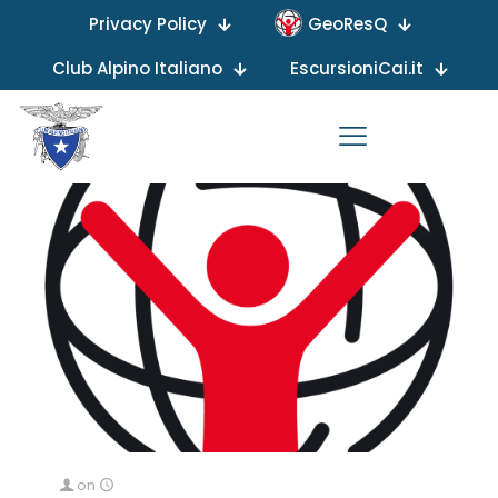
Privacy Policy
GeoResQ
Categories
Tags
Authors
Show all
Club Alpino Italiano
EscursioniCai.it
on